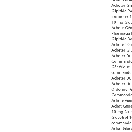
Acheter Gli
Glipizide P
ordonner 10
10 mg Gluc
Acheté Géné
Pharmacie 
Glipizide B
Acheté 10 
Acheter Gl
Acheter Du 
Commander 
Générique 
commander G
Acheter Du
Acheter Du
Ordonner G
Commander 
Acheté Géné
Achat Géné
10 mg Gluc
Glucotrol 
commander 
Achat Gluco