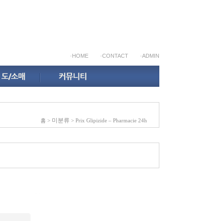
·HOME
·CONTACT
·ADMIN
미분류
홈
>
> Prix Glipizide – Pharmacie 24h