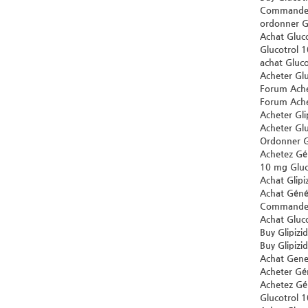
Commander 
ordonner Gé
Achat Gluco
Glucotrol 
achat Gluco
Acheter Gl
Forum Achet
Forum Ache
Acheter Glip
Acheter Glu
Ordonner Gé
Achetez Gé
10 mg Gluc
Achat Glipi
Achat Génér
Commander 
Achat Gluc
Buy Glipizid
Buy Glipizid
Achat Gene
Acheter Gén
Achetez Gén
Glucotrol 