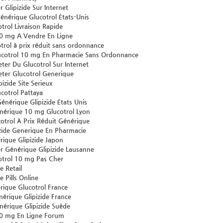
Glipizide Sur Internet
nérique Glucotrol États-Unis
trol Livraison Rapide
10 mg A Vendre En Ligne
trol à prix réduit sans ordonnance
ucotrol 10 mg En Pharmacie Sans Ordonnance
er Du Glucotrol Sur Internet
ter Glucotrol Generique
izide Site Serieux
cotrol Pattaya
nérique Glipizide États Unis
nérique 10 mg Glucotrol Lyon
otrol À Prix Réduit Générique
zide Generique En Pharmacie
ique Glipizide Japon
Générique Glipizide Lausanne
otrol 10 mg Pas Cher
e Retail
e Pills Online
rique Glucotrol France
érique Glipizide France
érique Glipizide Suède
10 mg En Ligne Forum