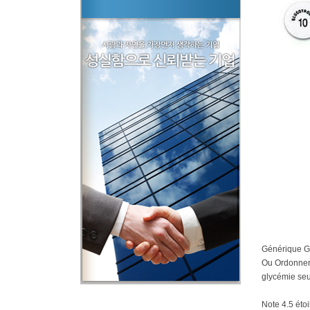
Générique Gl
Ou Ordonner G
glycémie seul
Note
4.5
étoi