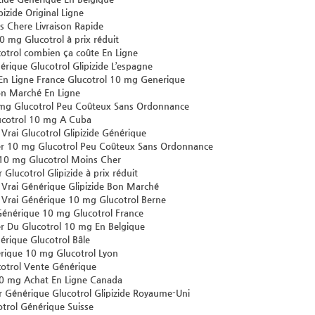
pizide Original Ligne
as Chere Livraison Rapide
 mg Glucotrol à prix réduit
otrol combien ça coûte En Ligne
rique Glucotrol Glipizide L’espagne
En Ligne France Glucotrol 10 mg Generique
on Marché En Ligne
mg Glucotrol Peu Coûteux Sans Ordonnance
ucotrol 10 mg A Cuba
Vrai Glucotrol Glipizide Générique
10 mg Glucotrol Peu Coûteux Sans Ordonnance
10 mg Glucotrol Moins Cher
lucotrol Glipizide à prix réduit
 Vrai Générique Glipizide Bon Marché
 Vrai Générique 10 mg Glucotrol Berne
énérique 10 mg Glucotrol France
Du Glucotrol 10 mg En Belgique
rique Glucotrol Bâle
rique 10 mg Glucotrol Lyon
otrol Vente Générique
10 mg Achat En Ligne Canada
Générique Glucotrol Glipizide Royaume-Uni
trol Générique Suisse