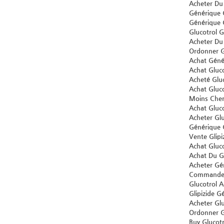
Acheter Du
Générique 
Générique 
Glucotrol Gl
Acheter Du
Ordonner G
Achat Géné
Achat Gluc
Acheté Glu
Achat Gluc
Moins Cher
Achat Gluco
Acheter Gl
Générique G
Vente Glipi
Achat Gluco
Achat Du G
Acheter Gén
Commander 
Glucotrol 
Glipizide G
Acheter Glu
Ordonner G
Buy Glucot