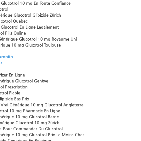
 Glucotrol 10 mg En Toute Confiance
trol
rique Glucotrol Glipizide Zürich
ucotrol Quebec
 Glucotrol En Ligne Legalement
l Pills Online
énérique Glucotrol 10 mg Royaume Uni
rique 10 mg Glucotrol Toulouse
urontin
kr
fizer En Ligne
nérique Glucotrol Genève
ol Prescription
trol Fiable
ipizide Bas Prix
 Vrai Générique 10 mg Glucotrol Angleterre
otrol 10 mg Pharmacie En Ligne
nérique 10 mg Glucotrol Berne
nérique Glucotrol 10 mg Zürich
ais Pour Commander Du Glucotrol
nérique 10 mg Glucotrol Prix Le Moins Cher
zide Generique En Belgique