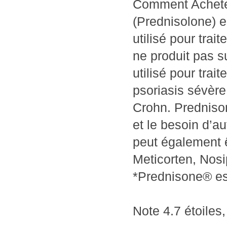
Comment Achetez
(Prednisolone) es
utilisé pour trai
ne produit pas s
utilisé pour trai
psoriasis sévère
Crohn. Prednison
et le besoin d’
peut également ê
Meticorten, Nosi
*Prednisone® es
Note
4.7
étoiles