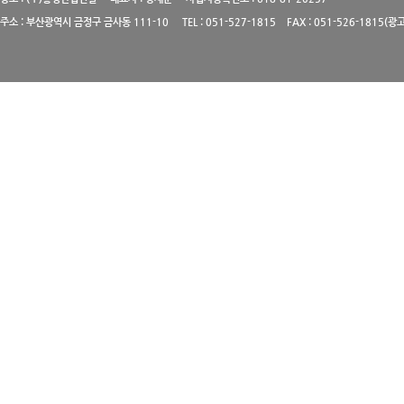
주소 : 부산광역시 금정구 금사동 111-10 TEL : 051-527-1815 FAX : 051-526-1815(광