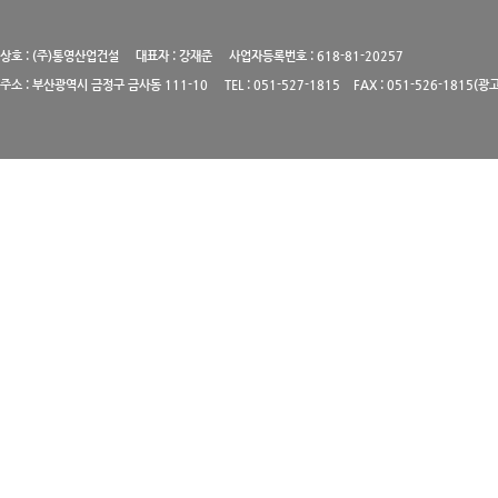
상호 : (주)통영산업건설 대표자 : 강재준 사업자등록번호 : 618-81-20257
주소 : 부산광역시 금정구 금사동 111-10 TEL : 051-527-1815 FAX : 051-526-1815(광