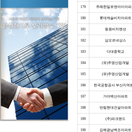
179
주례한일유앤아이아파
180
롯데캐슬비치아파트
181
동원비치맨션
182
삼오르네상스
183
다대중학교
184
(유)주영산업개발
185
(유)주영산업개발
186
한국공항공사 부산지역
187
가야벽산아파트
188
반림현대건설아파트
189
(주)파크랜드
190
김해광남백조아파트