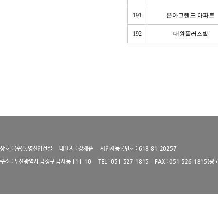
191
은아그랜드 아파트
192
대원플러스빌
상호 : (주)통영산업건설 대표자 : 강재준 사업자등록번호 : 618-81-20257
주소 : 부산광역시 금정구 금사동 111-10 TEL : 051-527-1815 FAX : 051-526-1815(광