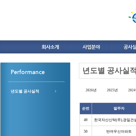
년도별 공사실
Performance
2026년
2025년
202
년도별 공사실적
순번
발주자
49
한국자산신탁(주),경일건설
50
반여우신아파트