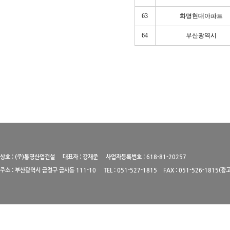
63
화명현대아파트
64
부산광역시
상호 : (주)통영산업건설 대표자 : 강재준 사업자등록번호 : 618-81-20257
주소 : 부산광역시 금정구 금사동 111-10 TEL : 051-527-1815 FAX : 051-526-1815(광