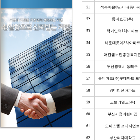
51
석봉마을6단지 대동아
52
롯데쇼핑(주)
53
럭키만덕1차아파트
54
해운대롯데3차아파
55
어진샘노인종합복지
56
부산광역시 동래구
57
롯데마트(주)롯데마트 
58
망미한신아파트
59
교보리얼코(주)
60
부산시청어린이집
61
오피스텔 프레지던트
62
부산여자대학교